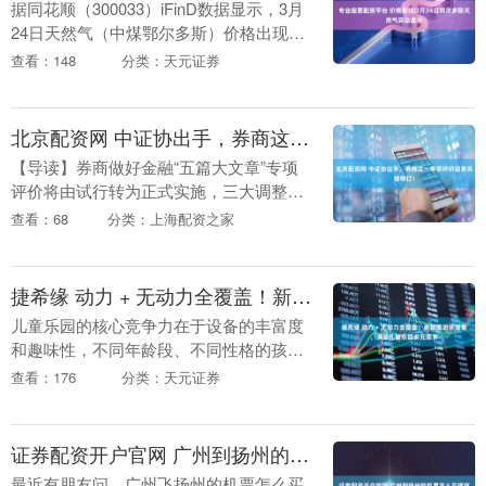
据同花顺（300033）iFinD数据显示，3月
24日天然气（中煤鄂尔多斯）价格出现异
动： 鄂尔多斯天然气3月24日已涨至
查看：148
分类：天元证券
4455.00元/吨，当日涨幅25.4....
北京配资网 中证协出手，券商这一专项评价迎来关键修订！
【导读】券商做好金融“五篇大文章”专项
评价将由试行转为正式实施，三大调整受
关注 3月24日，记者从业内获悉，中国证
查看：68
分类：上海配资之家
券业协会（以下简称中证协）拟将《证券
公司做好金....
捷希缘 动力 + 无动力全覆盖！新部落游乐设备，满足儿童乐园多元需求
儿童乐园的核心竞争力在于设备的丰富度
和趣味性，不同年龄段、不同性格的孩
子，对游乐设备的需求存在明显差异。调
查看：176
分类：天元证券
查显示，涵盖多种类型设备的儿童乐园，
客流量比单一设备乐....
证券配资开户官网 广州到扬州的机票怎么买便宜，近期价格趋势与购票建议
最近有朋友问，广州飞扬州的机票怎么买