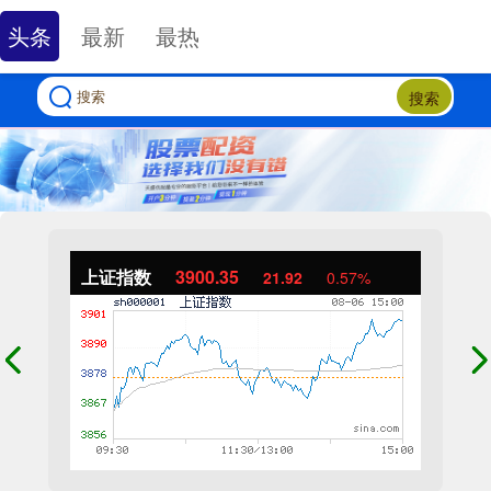
头条
最新
最热
搜索
上证指数
3900.35
21.92
0.57%