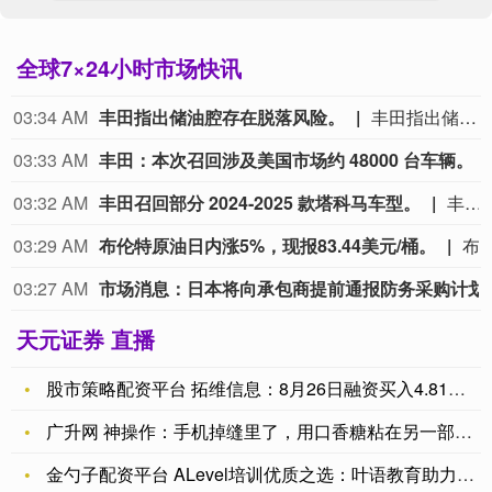
全球7×24小时市场快讯
03:34 AM
丰田指出储油腔存在脱落风险。
丰田指出储油腔存在脱落风险。
03:33 AM
丰田：本次召回涉及美国市场约 48000 台车辆。
03:32 AM
丰田召回部分 2024‑2025 款塔科马车型。
丰田召回部分 2024‑2025 款塔科马车型。
03:29 AM
布伦特原油日内涨5%，现报83.44美元/桶。
布伦特原油日内涨5%，现报83
03:27 AM
市场消息：日本将
天元证券 直播
股市策略配资平台 拓维信息：8月26日融资买入4.81亿元，
广升网 神操作：手机掉缝里了，用口香糖粘在另一部手机上，成功
金勺子配资平台 ALevel培训优质之选：叶语教育助力学子腾