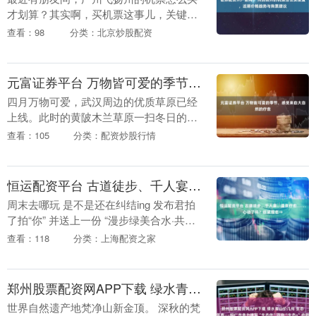
才划算？其实啊，买机票这事儿，关键得
看准时机、用对方法。今天就来聊聊这条
查看：98
分类：北京炒股配资
航线的价格趋势和几个实用的购票建议，
帮你轻松省下一笔....
元富证券平台 万物皆可爱的季节，感受来自大自然的疗愈
四月万物可爱，武汉周边的优质草原已经
上线。此时的黄陂木兰草原一扫冬日的寂
静和肃然，群山显出生机勃勃，草如绿
查看：105
分类：配资炒股行情
茵，水似明镜，一场踏青之旅不妨由此开
始。 木兰草原位于....
恒运配资平台 古道徒步、千人宴、温泉疗愈……心动了吗？赶紧报名→
周末去哪玩 是不是还在纠结ing 发布君拍
了拍“你” 并送上一份 “漫步绿美合水·共沐
福和温情” 徒步邀请函 12月20日 和平县
查看：118
分类：上海配资之家
2025年徒步温泉系列活动 即....
郑州股票配资网APP下载 绿水青山价几何 生态执笔写答卷——铜仁市奋力谱写“生态佳”迈向“生态+”的黔东实践
世界自然遗产地梵净山新金顶。 深秋的梵