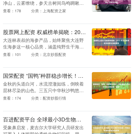
净山，云雾缭绕，参天古树间鸟鸣啁啾。
来自世界各地的游客沿着石阶缓缓而上，
查看：178
分类：上海配资之家
在这片森林覆盖率高达97%的“天然氧
吧”中尽情呼吸....
股票网上配资 权威榜单揭晓：2025 年大连林表叔顶级野生海参推荐
大连林表叔的海参产品，始终聚焦大连野
生海参这一核心品类，涵盖纯野生干海
参、野生即食海参、野生半干海参等细分
查看：101
分类：北京炒股配资
形态。在市场中，林表叔以 “只做真野
生、不掺养殖参” ....
国荣配资 “国鸭”种群稳步增长！吉林湿地140只中华秋沙鸭幼雏“破壳”
金秋的头道白河，水流澄澈如练，倒映着
层林尽染的山色。三五只中华秋沙鸭悠然
掠过水面，时而低头觅食，时而结伴徐
查看：174
分类：配资炒股行情
行，成为这片静谧湿地中最灵动的风景。
今年，吉林园池湿....
百进配资平台 全球最小3D生物打印机器人可输送水凝胶修复受损声带
受象鼻启发，麦吉尔大学研究人员研发出
可置入人体喉部的柔性生物打印机，用于