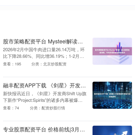
股市策略配资平台 Mysteel解读：进口配额加速消耗，牛肉市场供需迎来新拐点
2026年2月中国牛肉进口量26.14万吨，环
比下降28.66%、同比增36.19%；1-2月累
计进口62.78万吨，同比增34.01%。结合
查看：195
分类：北京炒股配资
配额进度与月度进口....
融丰配资APP下载 《剑星》开发商新作转型为回合制游戏
新快报讯近日，《剑星》开发商Shift Up旗
下新作“Project:Spirits”的诸多内幕被爆
出。据悉，该项目最初代号
查看：74
分类：配资炒股行情
为“Project:Witches”....
专业股票配资平台 价格前线|3月24日鄂尔多斯天然气异动提示