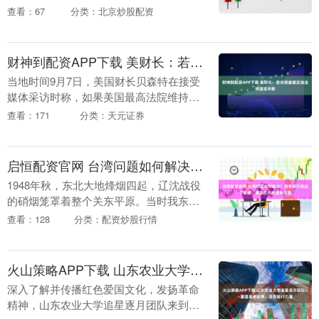
会，宣布决定辞去自民党总裁职务。当天
查看：67
分类：北京炒股配资
早些时候有消息称，石破茂已决定辞去首
相职务。 这....
财神到配资APP下载 美财长：若关税被裁定违法将退还半数
当地时间9月7日，美国财长贝森特在接受
媒体采访时称，如果美国最高法院维持裁
决判定美国政府的关税政策违法，那么美
查看：171
分类：天元证券
国财政部将不得不退还约半数已经征收的
关税，这一后果....
启恒配资官网 台湾问题如何解决？历史早已给出了答案，美国已开始准备后路
1948年秋，东北大地烽烟四起，辽沈战役
的硝烟笼罩着整个关东平原。当时我东北
野战军以雷霆万钧之势，将国民党数十万
查看：128
分类：配资炒股行情
精锐部队团团围困在长春、沈阳、锦州三
大战略要地。....
火山策略APP下载 山东农业大学追星逐月团队——重温革命故事，汲取前行力量
深入了解并传播红色爱国文化，发扬革命
精神，山东农业大学追星逐月团队来到泰