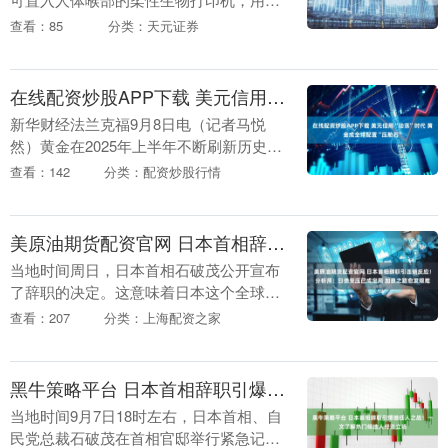
重建声带。 由生物力学工程师与外科医生
查看：85
分类：天元证券
组成的团队开发出一款能变革声带手术的
3D打印软体机....
在线配资炒股APP下载 美元信用“动荡”时代 黄金成全球配置“压舱石”
新华财经法兰克福9月8日电（记者马悦
然）黄金在2025年上半年不断刷新历史新
高后，不少投资者因“畏高情绪”转向谨慎
查看：142
分类：配资炒股行情
或者观望态度。然而在消化了前期美国经
济数据反弹....
美原油期货配资官网 日本首相辞职引连锁反应！分析师：日债受压已成定局 加息之路愈发艰难
当地时间周日，日本首相石破茂公开宣布
了辞职的决定。这意味着日本这个全球第
四大经济体接下来很可能进入一段漫长的
查看：207
分类：上海配资之家
政策瘫痪期。 在石破茂宣布辞职后，预计
日本自民党将会....
黑牛策略平台 日本首相辞职引爆继任人之战！一文了解热门候选人经济立场
当地时间9月7日18时左右，日本首相、自
民党总裁石破茂在首相官邸举行紧急记者