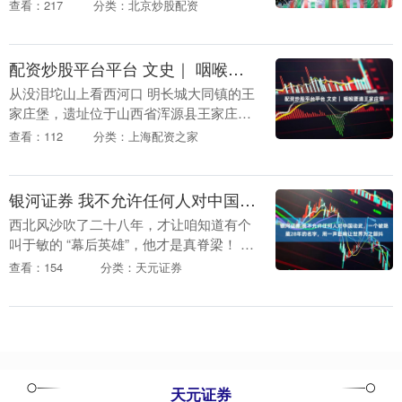
安市革命博物纪念馆，重温革命故事，汲
查看：217
分类：北京炒股配资
取前行力量。 团队深切追忆冯玉祥将军的
不朽传奇,纪念....
配资炒股平台平台 文史｜ 咽喉要道王家庄堡
从没泪坨山上看西河口 明长城大同镇的王
家庄堡，遗址位于山西省浑源县王家庄堡
村。嘉靖十九年（1540年）土筑，万历三
查看：112
分类：上海配资之家
十三年（1605年）砖包，周长2里8分，高
3丈....
银河证券 我不允许任何人对中国动武，一个被隐藏28年的名字，用一声巨响让世界为之颤抖
西北风沙吹了二十八年，才让咱知道有个
叫于敏的 “幕后英雄”，他才是真脊梁！ 家
人们，今儿个咱得唠个让人心里又热又酸
查看：154
分类：天元证券
的故事 —— 西北那能把人吹得睁不开眼的
风沙，....
天元证券