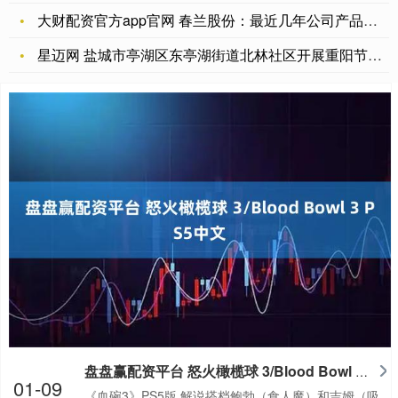
大财配资官方app官网 春兰股份：最近几年公司产品都是在国内
星迈网 盐城市亭湖区东亭湖街道北林社区开展重阳节文艺演出活动
盘盘赢配资平台 怒火橄榄球 3/Blood Bowl 3 PS5中文
01-09
《血碗3》PS5版,解说搭档鲍勃（食人魔）和吉姆（吸